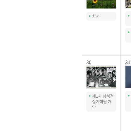
처서
30
31
제1차 남북적
십자회담 개
막