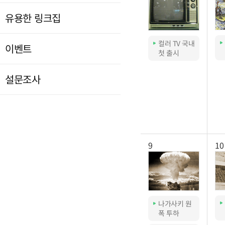
유용한 링크집
컬러 TV 국내
이벤트
첫 출시
설문조사
9
10
나가사키 원
폭 투하