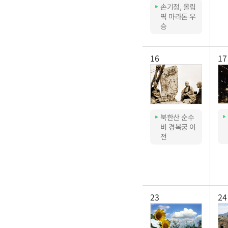
손기정, 올림
픽 마라톤 우
승
16
17
북한산 순수
비 경복궁 이
전
23
24