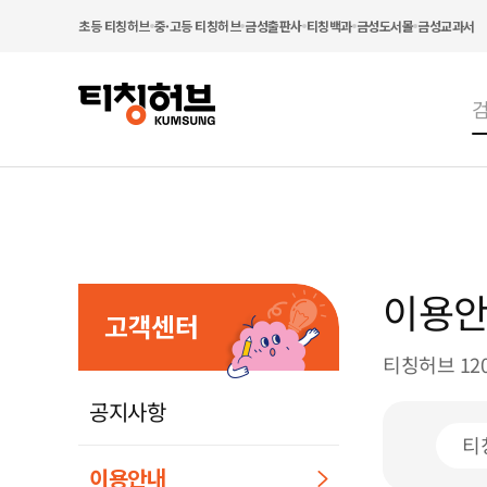
초등 티칭허브
중·고등 티칭허브
금성출판사
티칭백과
금성도서몰
금성교과서
이용
고객센터
티칭허브 12
공지사항
티
이용안내