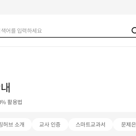
안내
0% 활용법
칭허브 소개
교사 인증
스마트교과서
문제은