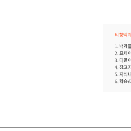
티칭백과
1.
백과
2.
표제어
3.
더알
4.
참고자
5.
지식나
6.
학습/