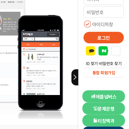
아이디저장
로그인
ID 찾기
비밀번호 찾기
통합 회원가입
애플넘버스
문제은행
티칭백과