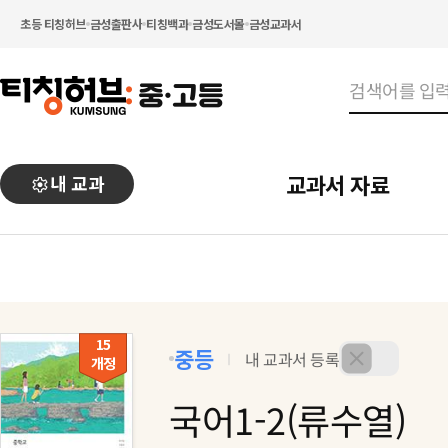
초등 티칭허브
금성출판사
티칭백과
금성도서몰
금성교과서
교과서 자료
내 교과
15
중등
내 교과서 등록
개정
국어1-2
(류수열)