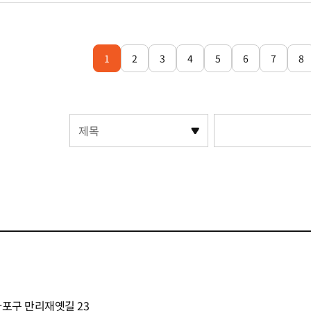
1
2
3
4
5
6
7
8
제목
포구 만리재옛길 23