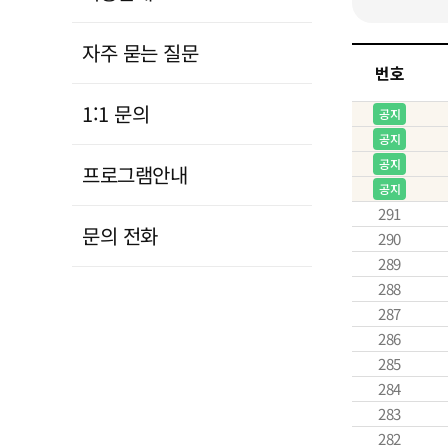
자주 묻는 질문
번호
1:1 문의
공지
공지
공지
프로그램안내
공지
291
문의 전화
290
289
288
287
286
285
284
283
282