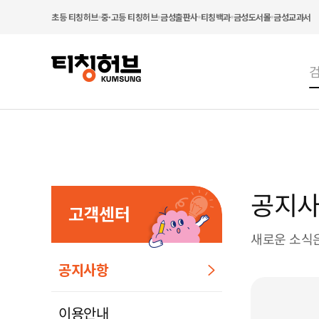
초등 티칭허브
중·고등 티칭허브
금성출판사
티칭백과
금성도서몰
금성교과서
공지
고객센터
새로운 소식은
공지사항
이용안내