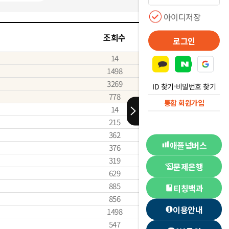
아이디저장
조회수
등록일
로그인
14
2026-08-06
1498
2026-01-22
3269
2025-07-01
ID 찾기
비밀번호 찾기
778
2024-03-02
통합 회원가입
14
2026-08-06
215
2026-07-03
362
2026-06-01
애플넘버스
376
2026-05-04
319
2026-04-20
문제은행
629
2026-04-01
885
2026-03-03
티칭백과
856
2026-02-02
이용안내
1498
2026-01-22
547
2026-01-05