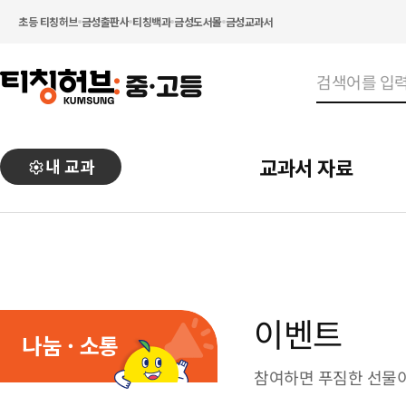
초등 티칭허브
금성출판사
티칭백과
금성도서몰
금성교과서
교과서 자료
내 교과
이벤트
나눔 · 소통
참여하면 푸짐한 선물이