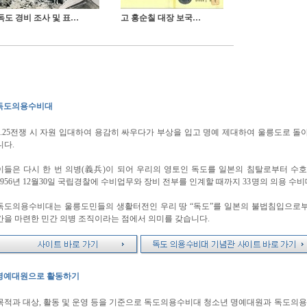
독도 경비 조사 및 표석 제막 기념(1954.8)
고 홍순칠 대장 보국훈장
독도의용수비대
6.25전쟁 시 자원 입대하여 용감히 싸우다가 부상을 입고 명예 제대하여 울릉도로 
니다.
이들은 다시 한 번 의병(義兵)이 되어 우리의 영토인 독도를 일본의 침탈로부터 수호하
1956년 12월30일 국립경찰에 수비업무와 장비 전부를 인계할 때까지 33명의 의용 
독도의용수비대는 울릉도민들의 생활터전인 우리 땅 “독도”를 일본의 불법침입으로부
간을 마련한 민간 의병 조직이라는 점에서 의미를 갖습니다.
명예대원으로 활동하기
목적과 대상, 활동 및 운영 등을 기준으로 독도의용수비대 청소년 명예대원과 독도의