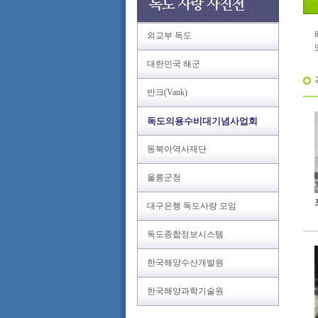
외교부 독도
대한민국 해군
반크(Vank)
독도의용수비대기념사업회
동북아역사재단
울릉군청
대구은행 독도사랑 모임
독도종합정보시스템
한국해양수산개발원
한국해양과학기술원