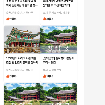
조선 왕 선조의 시대 붕당 정
광해군에게 궁궐은 무엇? 임
치와 임진왜란의 흔적을 찾아
진왜란 후 조선 재건과 개인의
서
몰락
출처: 금성출판사, 책나무
출처: 금성출판사, 책나무
0
0
0
0
[창덕궁③] 즐겨찾기(활동 마
1636년의 시리고 시린 겨울
무리) - 퀴즈
조선 왕 인조의 흔적을 찾아서
출처: 금성출판사, 책나무
출처: 금성출판사
0
0
2
0