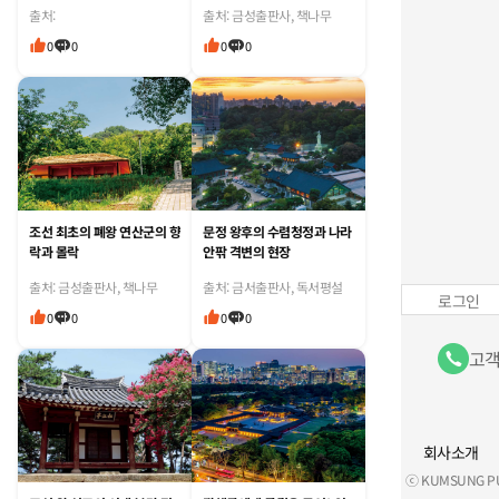
출처:
출처: 금성출판사, 책나무
0
0
0
0
조선 최초의 폐왕 연산군의 향
문정 왕후의 수렴청정과 나라
락과 몰락
안팎 격변의 현장
출처: 금성출판사, 책나무
출처: 금서출판사, 독서평설
로그인
0
0
0
0
고객
회사소개
ⓒ KUMSUNG PUB