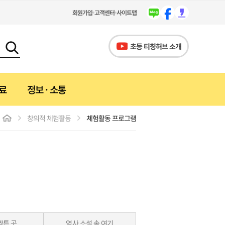
회원가입
고객센터
사이트맵
초등 티칭허브 소개
료
정보 · 소통
창의적 체험활동
체험활동 프로그램
자료
건강·안전 교육
바른말 고운 말
수업 활용 영상
미디어 리터러시
미술활동
학급 경영 자료
의·융합 교실
경제·금융 교육
우리들의 프렌즈
싹튼 곳
역사 소설 속 여기