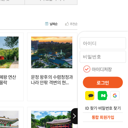
날짜순
추천순
아이디저장
폐왕 연산
문정 왕후의 수렴청정과
 몰락
나라 안팎 격변의 현...
로그인
ID 찾기
비밀번호 찾기
통합 회원가입