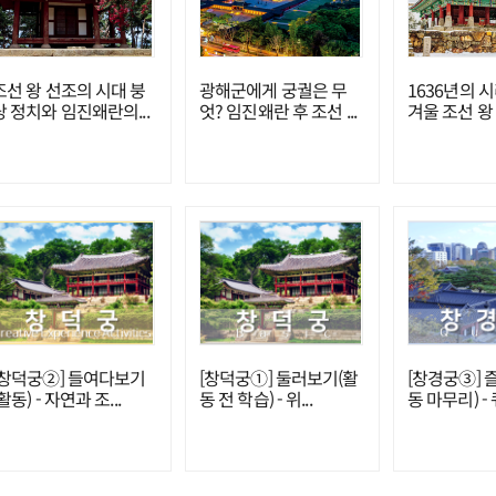
조선 왕 선조의 시대 붕
광해군에게 궁궐은 무
1636년의 
당 정치와 임진왜란의...
엇? 임진왜란 후 조선 ...
겨울 조선 왕 
[창덕궁②] 들여다보기
[창덕궁①] 둘러보기(활
[창경궁③] 
활동) - 자연과 조...
동 전 학습) - 위...
동 마무리) -