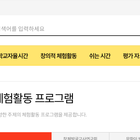
학교자율시간
창의적 체험활동
쉬는 시간
평가 자
4학년
4학년
5학년
5학년
6학년
6학년
학교자율시간이란?
계기 교육
동화 읽기
티칭허브+ 자료
진로 교육
영어 웹툰
에듀테크 활동실
인성 교육
탐구생활
교과 동영상 
체험활동 프로그램
활동 주제 한눈에 보기
지속가능발전교육
웹툰
유용한 링크집
통일 교육
샘 쉼터
이벤트
바로 쓰는 자료 모음
독도 교육
설문조사
창
체험활동 프로그램
카드 뉴스
민주 시민 교육
양한 주제의 체험활동 프로그램을 제공합니다.
창체발굴교사연구회
문학이 