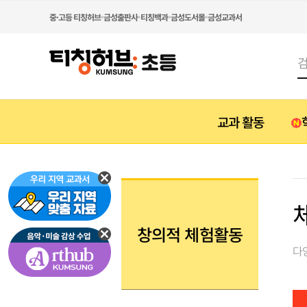
중·고등 티칭허브
금성출판사
티칭백과
금성도서몰
금성교과서
교과 활동
1학년
1학년
2학년
2학년
3학년
3학년
창의적 체험활동
1학년
2학년
3학년
4학년
5학년
6학년
1학년
2학년
3학년
4학년
5학년
6학년
다