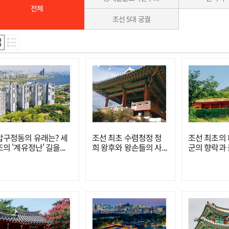
전체
조선 5대 궁궐
압구정동의 유래는? 세
조선 최초 수렴청정 정
조선 최초의 
조의 '계유정난' 길을...
희 왕후와 왕손들의 사...
군의 향락과