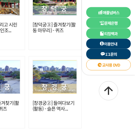
애플넘버스
문제은행
시리고 시린
[창덕궁③] 즐겨찾기(활
인조...
동 마무리) - 퀴즈
티칭백과
이용안내
1:1문의
교사용 DVD
즐겨찾기(활
[창경궁②] 들여다보기
 퀴즈
(활동) - 슬픈 역사...